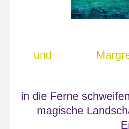
Anna G
und Margret 
Las
in die Ferne schweife
magische Landscha
E