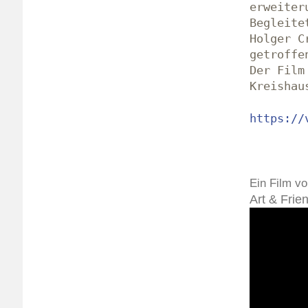
erweiter
Begleite
Holger C
getroffe
Der Film
Kreishau
https://
Ein Film v
Art & Fri