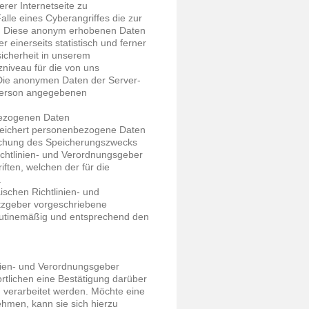
rer Internetseite zu
lle eines Cyberangriffes die zur
en. Diese anonym erhobenen Daten
einerseits statistisch und ferner
icherheit in unserem
niveau für die von uns
 Die anonymen Daten der Server-
 Person angegebenen
bezogenen Daten
 speichert personenbezogene Daten
eichung des Speicherungszwecks
Richtlinien- und Verordnungsgeber
ften, welchen der für die
.
ischen Richtlinien- und
zgeber vorgeschriebene
outinemäßig und entsprechend den
nien- und Verordnungsgeber
rtlichen eine Bestätigung darüber
 verarbeitet werden. Möchte eine
ehmen, kann sie sich hierzu