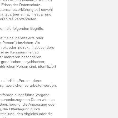
en Begrifflichkeiten, die durch
 Erlass der Datenschutz-
enschutzerklärung soll sowohl
häftspartner einfach lesbar und
 vorab die verwendeten
em die folgenden Begriffe:
uf eine identifizierte oder
ne Person“) beziehen. Als
direkt oder indirekt, insbesondere
u einer Kennnummer, zu
der mehreren besonderen
 genetischen, psychischen,
türlichen Person sind, identifiziert
re natürliche Person, deren
antwortlichen verarbeitet werden.
 Verfahren ausgeführte Vorgang
ersonenbezogenen Daten wie das
 Speicherung, die Anpassung oder
, die Offenlegung durch
tstellung, den Abgleich oder die