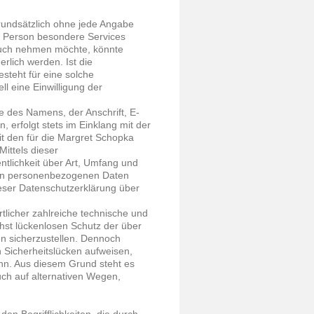
grundsätzlich ohne jede Angabe
e Person besondere Services
ruch nehmen möchte, könnte
rlich werden. Ist die
steht für eine solche
ll eine Einwilligung der
 des Namens, der Anschrift, E-
 erfolgt stets im Einklang mit der
 den für die Margret Schopka
ittels dieser
tlichkeit über Art, Umfang und
ten personenbezogenen Daten
ieser Datenschutzerklärung über
tlicher zahlreiche technische und
st lückenlosen Schutz der über
n sicherzustellen. Dennoch
 Sicherheitslücken aufweisen,
ann. Aus diesem Grund steht es
ch auf alternativen Wegen,