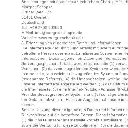
Bestimmungen mit datenschutzrechtlichem Charakter ist di
Margret Schopka
Grüner Weg 13b
51491 Overath
Deutschland
Tel.: +49 2206 608658
E-Mail: info@margret-schopka.de
Website: www.margretschopka.de
3. Erfassung von allgemeinen Daten und Informationen
Die Internetseite der Birgit Jung erfasst mit jedem Aufruf d
betroffene Person oder ein automatisiertes System eine R
Informationen. Diese allgemeinen Daten und Informationen
Servers gespeichert. Erfasst werden können die (1) verw
Versionen, (2) das vom zugreifenden System verwendete Be
Internetseite, von welcher ein zugreifendes System auf uns
(sogenannte Referrer), (4) die Unterwebseiten, welche übe
unserer Internetseite angesteuert werden, (5) das Datum un
die Internetseite, (6) eine Internet-Protokoll-Adresse (IP-Ad
Provider des zugreifenden Systems und (8) sonstige ähnli
der Gefahrenabwehr im Falle von Angriffen auf unsere in
dienen.
Bei der Nutzung dieser allgemeinen Daten und Informatione
Rückschlüsse auf die betroffene Person. Diese Informatio
(1) die Inhalte unserer Internetseite korrekt auszuliefern, (
sowie die Werbung für diese zu optimieren, (3) die dauerha