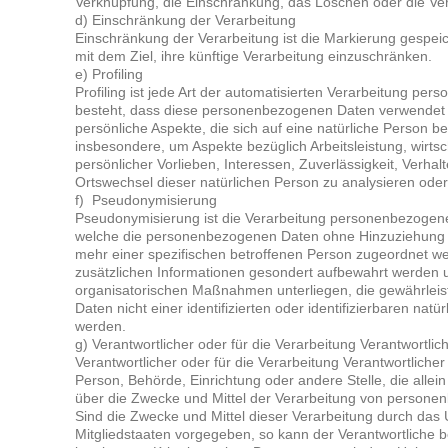
Verknüpfung, die Einschränkung, das Löschen oder die Ver
d) Einschränkung der Verarbeitung
Einschränkung der Verarbeitung ist die Markierung gespe
mit dem Ziel, ihre künftige Verarbeitung einzuschränken.
e) Profiling
Profiling ist jede Art der automatisierten Verarbeitung pe
besteht, dass diese personenbezogenen Daten verwendet
persönliche Aspekte, die sich auf eine natürliche Person b
insbesondere, um Aspekte bezüglich Arbeitsleistung, wirtsc
persönlicher Vorlieben, Interessen, Zuverlässigkeit, Verhalt
Ortswechsel dieser natürlichen Person zu analysieren ode
f) Pseudonymisierung
Pseudonymisierung ist die Verarbeitung personenbezogene
welche die personenbezogenen Daten ohne Hinzuziehung zu
mehr einer spezifischen betroffenen Person zugeordnet w
zusätzlichen Informationen gesondert aufbewahrt werden 
organisatorischen Maßnahmen unterliegen, die gewährlei
Daten nicht einer identifizierten oder identifizierbaren na
werden.
g) Verantwortlicher oder für die Verarbeitung Verantwortlic
Verantwortlicher oder für die Verarbeitung Verantwortlicher i
Person, Behörde, Einrichtung oder andere Stelle, die alle
über die Zwecke und Mittel der Verarbeitung von persone
Sind die Zwecke und Mittel dieser Verarbeitung durch das
Mitgliedstaaten vorgegeben, so kann der Verantwortliche