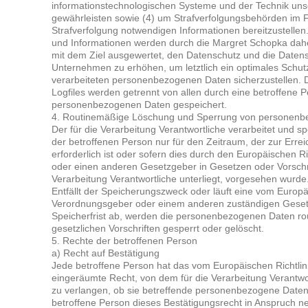
informationstechnologischen Systeme und der Technik unse
gewährleisten sowie (4) um Strafverfolgungsbehörden im Fa
Strafverfolgung notwendigen Informationen bereitzustell
und Informationen werden durch die Margret Schopka daher 
mit dem Ziel ausgewertet, den Datenschutz und die Datens
Unternehmen zu erhöhen, um letztlich ein optimales Schutz
verarbeiteten personenbezogenen Daten sicherzustellen.
Logfiles werden getrennt von allen durch eine betroffene
personenbezogenen Daten gespeichert.
4. Routinemäßige Löschung und Sperrung von personen
Der für die Verarbeitung Verantwortliche verarbeitet und
der betroffenen Person nur für den Zeitraum, der zur Err
erforderlich ist oder sofern dies durch den Europäischen 
oder einen anderen Gesetzgeber in Gesetzen oder Vorschri
Verarbeitung Verantwortliche unterliegt, vorgesehen wurde
Entfällt der Speicherungszweck oder läuft eine vom Europä
Verordnungsgeber oder einem anderen zuständigen Geset
Speicherfrist ab, werden die personenbezogenen Daten r
gesetzlichen Vorschriften gesperrt oder gelöscht.
5. Rechte der betroffenen Person
a) Recht auf Bestätigung
Jede betroffene Person hat das vom Europäischen Richtli
eingeräumte Recht, von dem für die Verarbeitung Verantwo
zu verlangen, ob sie betreffende personenbezogene Daten
betroffene Person dieses Bestätigungsrecht in Anspruch n