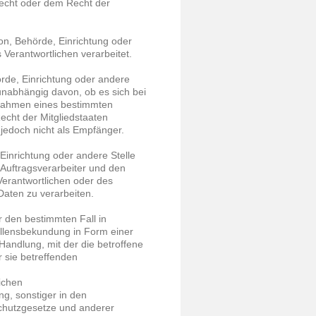
echt oder dem Recht der
rson, Behörde, Einrichtung oder
Verantwortlichen verarbeitet.
örde, Einrichtung oder andere
unabhängig davon, ob es sich bei
m Rahmen eines bestimmten
cht der Mitgliedstaaten
jedoch nicht als Empfänger.
, Einrichtung oder andere Stelle
Auftragsverarbeiter und den
Verantwortlichen oder des
Daten zu verarbeiten.
ür den bestimmten Fall in
llensbekundung in Form einer
Handlung, mit der die betroffene
r sie betreffenden
ichen
g, sonstiger in den
chutzgesetze und anderer