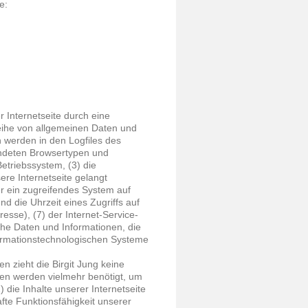
e:
er Internetseite durch eine
eihe von allgemeinen Daten und
 werden in den Logfiles des
endeten Browsertypen und
triebssystem, (3) die
ere Internetseite gelangt
r ein zugreifendes System auf
d die Uhrzeit eines Zugriffs auf
resse), (7) der Internet-Service-
che Daten und Informationen, die
formationstechnologischen Systeme
n zieht die Birgit Jung keine
nen werden vielmehr benötigt, um
2) die Inhalte unserer Internetseite
fte Funktionsfähigkeit unserer