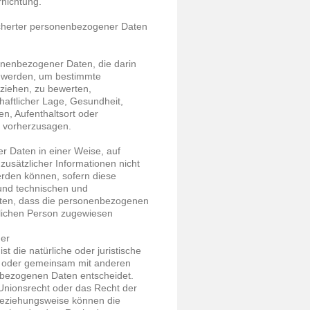
nichtung.
icherter personenbezogener Daten
rsonenbezogener Daten, die darin
 werden, um bestimmte
eziehen, zu bewerten,
haftlicher Lage, Gesundheit,
en, Aufenthaltsort oder
r vorherzusagen.
r Daten in einer Weise, auf
sätzlicher Informationen nicht
erden können, sofern diese
und technischen und
sten, dass die personenbezogenen
türlichen Person zugewiesen
her
st die natürliche oder juristische
in oder gemeinsam mit anderen
nbezogenen Daten entscheidet.
 Unionsrecht oder das Recht der
 beziehungsweise können die